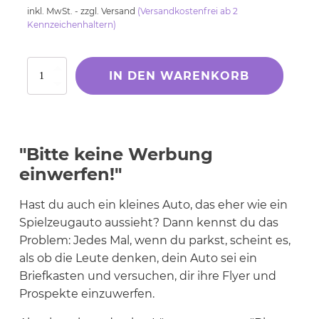
Preis
Preis
Kölsche Sprüche
inkl. MwSt. - zzgl. Versand
(Versandkostenfrei ab 2
war:
ist:
Kennzeichenhaltern)
Ruhrpott
12,99 €
10,99 €.
Berliner Schnauze
Bitte
IN DEN WARENKORB
Hessisch gebabbelt
keine
Werbung
einwerfen!
Menge
Englisch
"Bitte keine Werbung
I Love...
einwerfen!"
Ich komme aus und bin...
Fußball
Hast du auch ein kleines Auto, das eher wie ein
Spielzeugauto aussieht? Dann kennst du das
Fliegerwelt
Problem: Jedes Mal, wenn du parkst, scheint es,
als ob die Leute denken, dein Auto sei ein
Briefkasten und versuchen, dir ihre Flyer und
Keine passende Kategorie
Prospekte einzuwerfen.
gefunden?
Wie wärs mit einem persönlichen