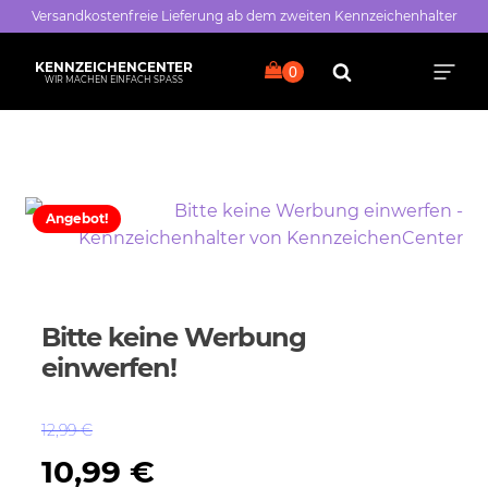
Versandkostenfreie Lieferung ab dem zweiten Kennzeichenhalter
KENNZEICHENCENTER
WIR MACHEN EINFACH SPASS
Angebot!
Alle Sprüche
Typisch Frau
Typisch Mann
Bitte keine Werbung
Freche Sprüche
einwerfen!
Nette Sprüche
12,99
€
Ursprünglicher
Aktueller
10,99
€
Bayrische Sprüche