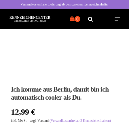
Versandkostenfreie Lieferung ab dem zweiten Kennzeichenhalter
KENNZEICHENCENTER
WIR MACHEN EINFACH SPASS
Alle Sprüche
Typisch Frau
Typisch Mann
Ich komme aus Berlin, damit bin ich
Freche Sprüche
automatisch cooler als Du.
Nette Sprüche
12,99
€
inkl. MwSt. - zzgl. Versand
(Versandkostenfrei ab 2 Kennzeichenhaltern)
Bayrische Sprüche