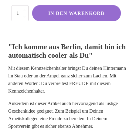
Kölsche Sprüche
Ich
IN DEN WARENKORB
Ruhrpott
komme
aus
Berliner Schnauze
Berlin,
damit
Hessisch gebabbelt
bin
"Ich komme aus Berlin, damit bin ich
ich
automatisch
automatisch cooler als Du"
cooler
Englisch
als
I Love...
Mit diesem Kennzeichenhalter bringst Du deinen Hintermann
Du.
Menge
im Stau oder an der Ampel ganz sicher zum Lachen. Mit
Ich komme aus und bin...
anderen Worten: Du verbreitest FREUDE mit diesem
Fußball
Kennzeichenhalter.
Fliegerwelt
Außerdem ist dieser Artikel auch hervorragend als lustige
Geschenkidee geeignet. Zum Beispiel um Deinen
Keine passende Kategorie gefunden?
Arbeitskollegen eine Freude zu bereiten. In Deinem
Wie wärs mit einem persönlichen
Sportverein gibt es sicher ebenso Abnehmer.