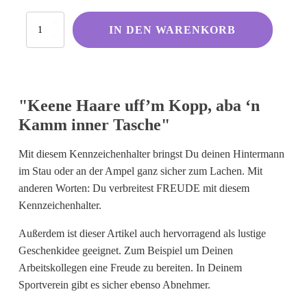
Kölsche Sprüche
Keene
IN DEN WARENKORB
Ruhrpott
Haare
uff’m
Berliner Schnauze
Kopp,
aba
Hessisch gebabbelt
‘n
"Keene Haare uff’m Kopp, aba ‘n
Kamm
inner
Kamm inner Tasche"
Tasche
Englisch
Menge
I Love...
Mit diesem Kennzeichenhalter bringst Du deinen Hintermann
im Stau oder an der Ampel ganz sicher zum Lachen. Mit
Ich komme aus und bin...
anderen Worten: Du verbreitest FREUDE mit diesem
Fußball
Kennzeichenhalter.
Fliegerwelt
Außerdem ist dieser Artikel auch hervorragend als lustige
Geschenkidee geeignet. Zum Beispiel um Deinen
Keine passende Kategorie gefunden?
Arbeitskollegen eine Freude zu bereiten. In Deinem
Wie wärs mit einem persönlichen
Sportverein gibt es sicher ebenso Abnehmer.