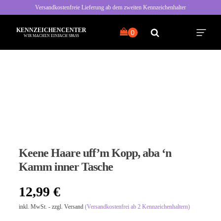
Versandkostenfreie Lieferung ab dem zweiten Kennzeichenhalter
KENNZEICHENCENTER
WIR MACHEN EINFACH SPASS
Alle Sprüche
Typisch Frau
Typisch Mann
Keene Haare uff’m Kopp, aba ‘n
Freche Sprüche
Kamm inner Tasche
Nette Sprüche
12,99
€
inkl. MwSt. - zzgl. Versand
(Versandkostenfrei ab 2 Kennzeichenhaltern)
Bayrische Sprüche