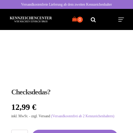
Versandkostenfreie Lieferung ab dem zweiten Kennzeichenhalter
KENNZEICHENCENTER
WIR MACHEN EINFACH SPASS
Alle Sprüche
Typisch Frau
Typisch Mann
Checksdedas?
Freche Sprüche
12,99
€
Nette Sprüche
inkl. MwSt. - zzgl. Versand
(Versandkostenfrei ab 2 Kennzeichenhaltern)
Bayrische Sprüche