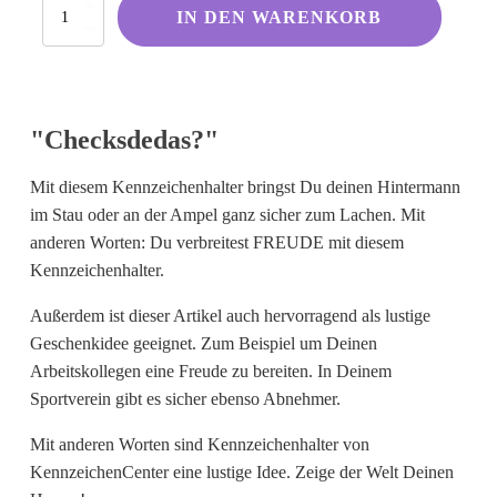
Checksdedas?
Kölsche Sprüche
IN DEN WARENKORB
Menge
Ruhrpott
Berliner Schnauze
Hessisch gebabbelt
"Checksdedas?"
Mit diesem Kennzeichenhalter bringst Du deinen Hintermann
Englisch
im Stau oder an der Ampel ganz sicher zum Lachen. Mit
anderen Worten: Du verbreitest FREUDE mit diesem
I Love...
Kennzeichenhalter.
Ich komme aus und bin...
Außerdem ist dieser Artikel auch hervorragend als lustige
Fußball
Geschenkidee geeignet. Zum Beispiel um Deinen
Fliegerwelt
Arbeitskollegen eine Freude zu bereiten. In Deinem
Sportverein gibt es sicher ebenso Abnehmer.
Keine passende Kategorie gefunden?
Mit anderen Worten sind Kennzeichenhalter von
Wie wärs mit einem persönlichen
KennzeichenCenter eine lustige Idee. Zeige der Welt Deinen