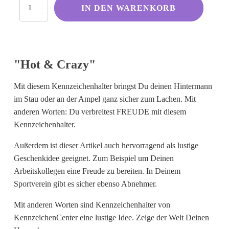
Hot
Kölsche Sprüche
IN DEN WARENKORB
&
Crazy
Ruhrpott
Menge
Berliner Schnauze
Hessisch gebabbelt
"Hot & Crazy"
Mit diesem Kennzeichenhalter bringst Du deinen Hintermann
Englisch
im Stau oder an der Ampel ganz sicher zum Lachen. Mit
anderen Worten: Du verbreitest FREUDE mit diesem
I Love...
Kennzeichenhalter.
Ich komme aus und bin...
Außerdem ist dieser Artikel auch hervorragend als lustige
Fußball
Geschenkidee geeignet. Zum Beispiel um Deinen
Fliegerwelt
Arbeitskollegen eine Freude zu bereiten. In Deinem
Sportverein gibt es sicher ebenso Abnehmer.
Keine passende Kategorie gefunden?
Mit anderen Worten sind Kennzeichenhalter von
Wie wärs mit einem persönlichen
KennzeichenCenter eine lustige Idee. Zeige der Welt Deinen