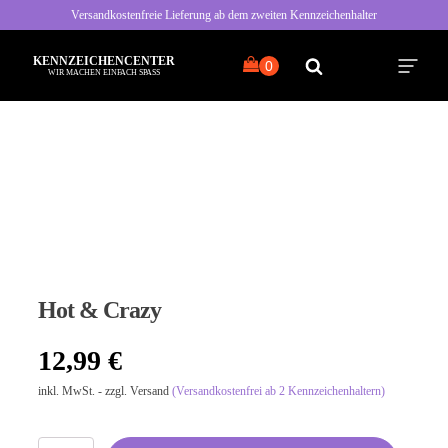
Versandkostenfreie Lieferung ab dem zweiten Kennzeichenhalter
KENNZEICHENCENTER
WIR MACHEN EINFACH SPASS
Alle Sprüche
Typisch Frau
Typisch Mann
Hot & Crazy
Freche Sprüche
12,99
€
Nette Sprüche
inkl. MwSt. - zzgl. Versand
(Versandkostenfrei ab 2 Kennzeichenhaltern)
Bayrische Sprüche