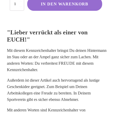
Lieber
Kölsche Sprüche
IN DEN WARENKORB
verrückt
als
Ruhrpott
einer
Berliner Schnauze
von
EUCH!
Hessisch gebabbelt
"Lieber verrückt als einer von
Menge
EUCH!"
Englisch
Mit diesem Kennzeichenhalter bringst Du deinen Hintermann
I Love...
im Stau oder an der Ampel ganz sicher zum Lachen. Mit
anderen Worten: Du verbreitest FREUDE mit diesem
Ich komme aus und bin...
Kennzeichenhalter.
Fußball
Außerdem ist dieser Artikel auch hervorragend als lustige
Fliegerwelt
Geschenkidee geeignet. Zum Beispiel um Deinen
Arbeitskollegen eine Freude zu bereiten. In Deinem
Sportverein gibt es sicher ebenso Abnehmer.
Keine passende Kategorie gefunden?
Wie wärs mit einem persönlichen
Mit anderen Worten sind Kennzeichenhalter von