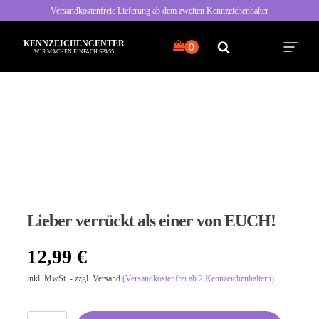
Versandkostenfreie Lieferung ab dem zweiten Kennzeichenhalter
KENNZEICHENCENTER
WIR MACHEN EINFACH SPASS
Alle Sprüche
Typisch Frau
Typisch Mann
Lieber verrückt als einer von EUCH!
Freche Sprüche
12,99
€
Nette Sprüche
inkl. MwSt. - zzgl. Versand
(Versandkostenfrei ab 2 Kennzeichenhaltern)
Bayrische Sprüche