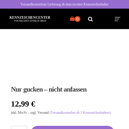
Versandkostenfreie Lieferung ab dem zweiten Kennzeichenhalter
KENNZEICHENCENTER
WIR MACHEN EINFACH SPASS
Alle Sprüche
Typisch Frau
Typisch Mann
Nur gucken – nicht anfassen
Freche Sprüche
12,99
€
Nette Sprüche
inkl. MwSt. - zzgl. Versand
(Versandkostenfrei ab 2 Kennzeichenhaltern)
Bayrische Sprüche