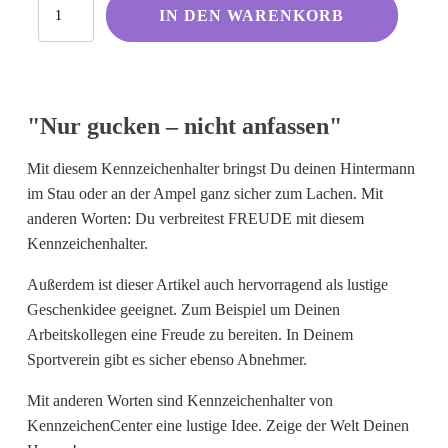
Nur
Kölsche Sprüche
IN DEN WARENKORB
gucken
–
Ruhrpott
nicht
Berliner Schnauze
anfassen
Menge
Hessisch gebabbelt
"Nur gucken – nicht anfassen"
Mit diesem Kennzeichenhalter bringst Du deinen Hintermann
Englisch
im Stau oder an der Ampel ganz sicher zum Lachen. Mit
anderen Worten: Du verbreitest FREUDE mit diesem
I Love...
Kennzeichenhalter.
Ich komme aus und bin...
Außerdem ist dieser Artikel auch hervorragend als lustige
Fußball
Geschenkidee geeignet. Zum Beispiel um Deinen
Fliegerwelt
Arbeitskollegen eine Freude zu bereiten. In Deinem
Sportverein gibt es sicher ebenso Abnehmer.
Keine passende Kategorie gefunden?
Mit anderen Worten sind Kennzeichenhalter von
Wie wärs mit einem persönlichen
KennzeichenCenter eine lustige Idee. Zeige der Welt Deinen