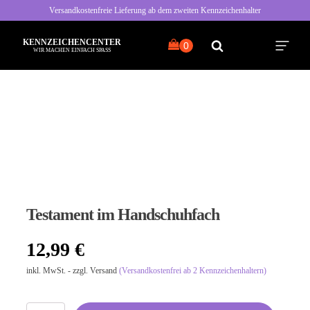
Versandkostenfreie Lieferung ab dem zweiten Kennzeichenhalter
KENNZEICHENCENTER
WIR MACHEN EINFACH SPASS
Alle Sprüche
Typisch Frau
Typisch Mann
Testament im Handschuhfach
Freche Sprüche
12,99
€
Nette Sprüche
inkl. MwSt. - zzgl. Versand
(Versandkostenfrei ab 2 Kennzeichenhaltern)
Bayrische Sprüche