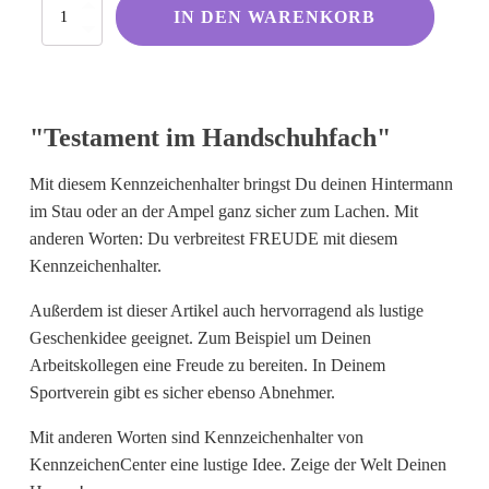
Testament
Kölsche Sprüche
IN DEN WARENKORB
im
Handschuhfach
Ruhrpott
Menge
Berliner Schnauze
Hessisch gebabbelt
"Testament im Handschuhfach"
Mit diesem Kennzeichenhalter bringst Du deinen Hintermann
Englisch
im Stau oder an der Ampel ganz sicher zum Lachen. Mit
anderen Worten: Du verbreitest FREUDE mit diesem
I Love...
Kennzeichenhalter.
Ich komme aus und bin...
Außerdem ist dieser Artikel auch hervorragend als lustige
Fußball
Geschenkidee geeignet. Zum Beispiel um Deinen
Fliegerwelt
Arbeitskollegen eine Freude zu bereiten. In Deinem
Sportverein gibt es sicher ebenso Abnehmer.
Keine passende Kategorie gefunden?
Mit anderen Worten sind Kennzeichenhalter von
Wie wärs mit einem persönlichen
KennzeichenCenter eine lustige Idee. Zeige der Welt Deinen