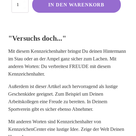
Versuchs
Kölsche Sprüche
IN DEN WARENKORB
doch…
Menge
Ruhrpott
Berliner Schnauze
Hessisch gebabbelt
"Versuchs doch..."
Mit diesem Kennzeichenhalter bringst Du deinen Hintermann
Englisch
im Stau oder an der Ampel ganz sicher zum Lachen. Mit
anderen Worten: Du verbreitest FREUDE mit diesem
I Love...
Kennzeichenhalter.
Ich komme aus und bin...
Außerdem ist dieser Artikel auch hervorragend als lustige
Fußball
Geschenkidee geeignet. Zum Beispiel um Deinen
Fliegerwelt
Arbeitskollegen eine Freude zu bereiten. In Deinem
Sportverein gibt es sicher ebenso Abnehmer.
Keine passende Kategorie gefunden?
Mit anderen Worten sind Kennzeichenhalter von
Wie wärs mit einem persönlichen
KennzeichenCenter eine lustige Idee. Zeige der Welt Deinen