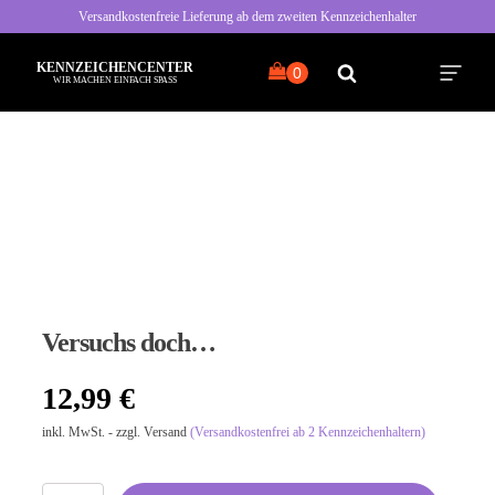
Versandkostenfreie Lieferung ab dem zweiten Kennzeichenhalter
KENNZEICHENCENTER
WIR MACHEN EINFACH SPASS
Alle Sprüche
Typisch Frau
Typisch Mann
Versuchs doch…
Freche Sprüche
12,99
€
Nette Sprüche
inkl. MwSt. - zzgl. Versand
(Versandkostenfrei ab 2 Kennzeichenhaltern)
Bayrische Sprüche