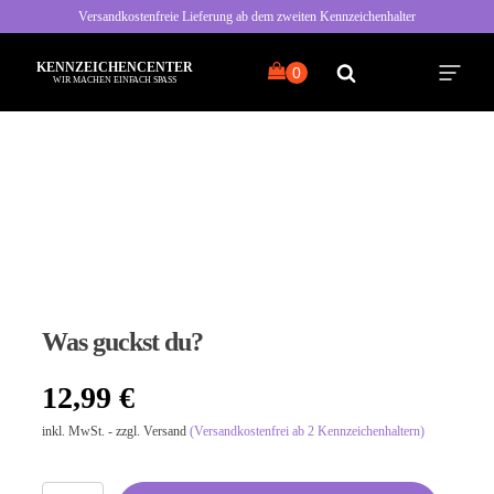
Versandkostenfreie Lieferung ab dem zweiten Kennzeichenhalter
KENNZEICHENCENTER
WIR MACHEN EINFACH SPASS
Alle Sprüche
Typisch Frau
Typisch Mann
Was guckst du?
Freche Sprüche
12,99
€
Nette Sprüche
inkl. MwSt. - zzgl. Versand
(Versandkostenfrei ab 2 Kennzeichenhaltern)
Bayrische Sprüche