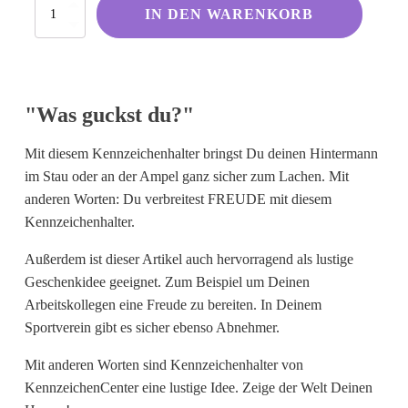
Was
Kölsche Sprüche
IN DEN WARENKORB
guckst
du?
Ruhrpott
Menge
Berliner Schnauze
Hessisch gebabbelt
"Was guckst du?"
Mit diesem Kennzeichenhalter bringst Du deinen Hintermann
Englisch
im Stau oder an der Ampel ganz sicher zum Lachen. Mit
anderen Worten: Du verbreitest FREUDE mit diesem
I Love...
Kennzeichenhalter.
Ich komme aus und bin...
Außerdem ist dieser Artikel auch hervorragend als lustige
Fußball
Geschenkidee geeignet. Zum Beispiel um Deinen
Fliegerwelt
Arbeitskollegen eine Freude zu bereiten. In Deinem
Sportverein gibt es sicher ebenso Abnehmer.
Keine passende Kategorie gefunden?
Mit anderen Worten sind Kennzeichenhalter von
Wie wärs mit einem persönlichen
KennzeichenCenter eine lustige Idee. Zeige der Welt Deinen