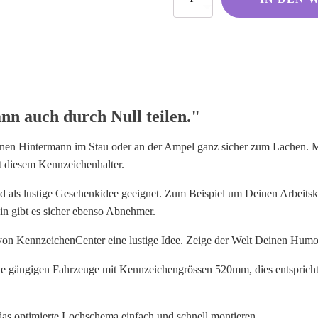
eine
Frau
versteht,
kann
auch
durch
Null
teilen.
nn auch durch Null teilen."
Menge
inen Hintermann im Stau oder an der Ampel ganz sicher zum Lachen. M
 diesem Kennzeichenhalter.
nd als lustige Geschenkidee geeignet. Zum Beispiel um Deinen Arbeits
in gibt es sicher ebenso Abnehmer.
von KennzeichenCenter eine lustige Idee. Zeige der Welt Deinen Humo
lle gängigen Fahrzeuge mit Kennzeichengrössen 520mm, dies entspricht
das optimierte Lochschema einfach und schnell montieren.