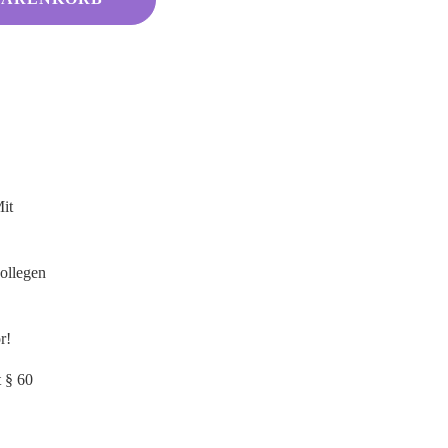
it
kollegen
r!
 § 60