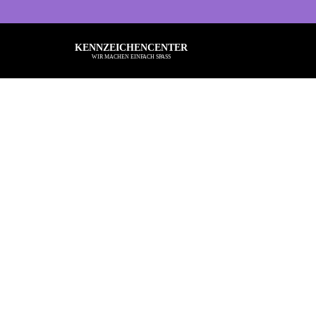
KENNZEICHENCENTER
WIR MACHEN EINFACH SPASS
Alle Sprüche
Ba
Typisch Frau
Kö
Typisch Mann
Ru
Freche Sprüche
Be
Nette Sprüche
He