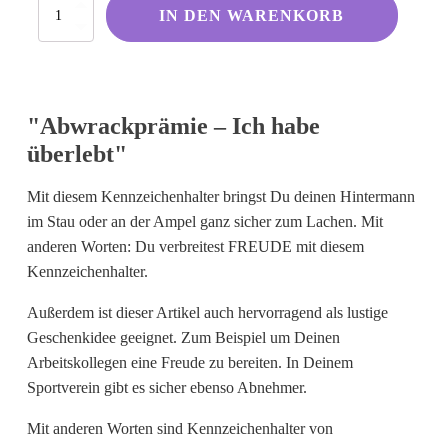
Abwrackprämie
Kölsche Sprüche
IN DEN WARENKORB
–
Ich
Ruhrpott
habe
Berliner Schnauze
überlebt
Menge
Hessisch gebabbelt
"Abwrackprämie – Ich habe
überlebt"
Englisch
Mit diesem Kennzeichenhalter bringst Du deinen Hintermann
I Love...
im Stau oder an der Ampel ganz sicher zum Lachen. Mit
anderen Worten: Du verbreitest FREUDE mit diesem
Ich komme aus und bin...
Kennzeichenhalter.
Fußball
Außerdem ist dieser Artikel auch hervorragend als lustige
Fliegerwelt
Geschenkidee geeignet. Zum Beispiel um Deinen
Arbeitskollegen eine Freude zu bereiten. In Deinem
Sportverein gibt es sicher ebenso Abnehmer.
Keine passende Kategorie gefunden?
Wie wärs mit einem persönlichen
Mit anderen Worten sind Kennzeichenhalter von