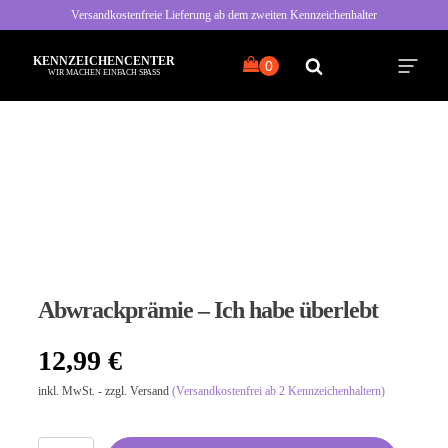
Versandkostenfreie Lieferung ab dem zweiten Kennzeichenhalter
KENNZEICHENCENTER
WIR MACHEN EINFACH SPASS
Alle Sprüche
Typisch Frau
Typisch Mann
Abwrackprämie – Ich habe überlebt
Freche Sprüche
12,99
€
Nette Sprüche
inkl. MwSt. - zzgl. Versand
(Versandkostenfrei ab 2 Kennzeichenhaltern)
Bayrische Sprüche