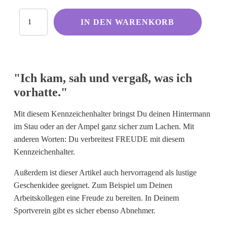
Kölsche Sprüche
Ich
IN DEN WARENKORB
Ruhrpott
kam,
sah
Berliner Schnauze
und
vergaß,
Hessisch gebabbelt
was
"Ich kam, sah und vergaß, was ich
ich
vorhatte.
vorhatte."
Menge
Englisch
I Love...
Mit diesem Kennzeichenhalter bringst Du deinen Hintermann
im Stau oder an der Ampel ganz sicher zum Lachen. Mit
Ich komme aus und bin...
anderen Worten: Du verbreitest FREUDE mit diesem
Fußball
Kennzeichenhalter.
Fliegerwelt
Außerdem ist dieser Artikel auch hervorragend als lustige
Geschenkidee geeignet. Zum Beispiel um Deinen
Keine passende Kategorie gefunden?
Arbeitskollegen eine Freude zu bereiten. In Deinem
Wie wärs mit einem persönlichen
Sportverein gibt es sicher ebenso Abnehmer.