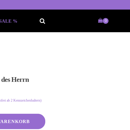
SALE %
Keine passende Kategorie
gefunden?
 des Herrn
Wie wärs mit einem persönlichen
Wunschtext
frei ab 2 Kennzeichenhaltern)
WARENKORB