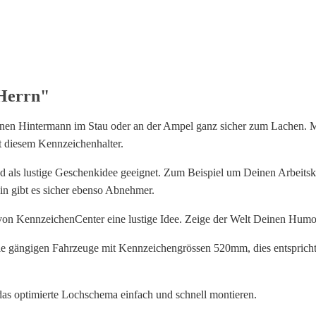
des
Herrn
Menge
Herrn"
inen Hintermann im Stau oder an der Ampel ganz sicher zum Lachen. M
 diesem Kennzeichenhalter.
nd als lustige Geschenkidee geeignet. Zum Beispiel um Deinen Arbeits
in gibt es sicher ebenso Abnehmer.
von KennzeichenCenter eine lustige Idee. Zeige der Welt Deinen Humo
lle gängigen Fahrzeuge mit Kennzeichengrössen 520mm, dies entspricht
das optimierte Lochschema einfach und schnell montieren.