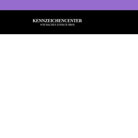
KENNZEICHENCENTER
WIR MACHEN EINFACH SPASS
Alle Sprüche
Ba
Typisch Frau
Kö
Typisch Mann
Ru
Freche Sprüche
Be
Nette Sprüche
He