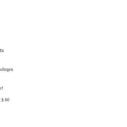
it
kollegen
r!
 § 60