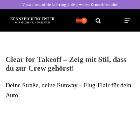
Versandkostenfreie Lieferung ab dem zweiten Kennzeichenhalter
KENNZEICHENCENTER
WIR MACHEN EINFACH SPASS
Clear for Takeoff – Zeig mit Stil, dass
du zur Crew gehörst!
Alle Sprüche
Typisch Frau
Deine Straße, deine Runway – Flug-Flair für dein
Typisch Mann
Auto.
Freche Sprüche
Nette Sprüche
Bayrische Sprüche