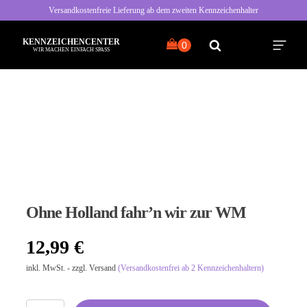
Versandkostenfreie Lieferung ab dem zweiten Kennzeichenhalter
KENNZEICHENCENTER
WIR MACHEN EINFACH SPASS
Alle Sprüche
Typisch Frau
Typisch Mann
Ohne Holland fahr’n wir zur WM
Freche Sprüche
12,99
€
Nette Sprüche
inkl. MwSt. - zzgl. Versand
(Versandkostenfrei ab 2 Kennzeichenhaltern)
Bayrische Sprüche