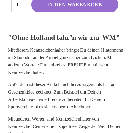
Ohne
Kölsche Sprüche
IN DEN WARENKORB
Holland
fahr’n
Ruhrpott
wir
Berliner Schnauze
zur
WM
Hessisch gebabbelt
"Ohne Holland fahr’n wir zur WM"
Menge
Mit diesem Kennzeichenhalter bringst Du deinen Hintermann
Englisch
im Stau oder an der Ampel ganz sicher zum Lachen. Mit
anderen Worten: Du verbreitest FREUDE mit diesem
I Love...
Kennzeichenhalter.
Ich komme aus und bin...
Außerdem ist dieser Artikel auch hervorragend als lustige
Fußball
Geschenkidee geeignet. Zum Beispiel um Deinen
Fliegerwelt
Arbeitskollegen eine Freude zu bereiten. In Deinem
Sportverein gibt es sicher ebenso Abnehmer.
Keine passende Kategorie gefunden?
Mit anderen Worten sind Kennzeichenhalter von
Wie wärs mit einem persönlichen
KennzeichenCenter eine lustige Idee. Zeige der Welt Deinen