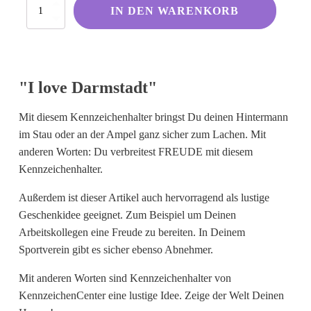
I
Kölsche Sprüche
IN DEN WARENKORB
love
Darmstadt
Ruhrpott
Menge
Berliner Schnauze
Hessisch gebabbelt
"I love Darmstadt"
Mit diesem Kennzeichenhalter bringst Du deinen Hintermann
Englisch
im Stau oder an der Ampel ganz sicher zum Lachen. Mit
anderen Worten: Du verbreitest FREUDE mit diesem
I Love...
Kennzeichenhalter.
Ich komme aus und bin...
Außerdem ist dieser Artikel auch hervorragend als lustige
Fußball
Geschenkidee geeignet. Zum Beispiel um Deinen
Fliegerwelt
Arbeitskollegen eine Freude zu bereiten. In Deinem
Sportverein gibt es sicher ebenso Abnehmer.
Keine passende Kategorie gefunden?
Mit anderen Worten sind Kennzeichenhalter von
Wie wärs mit einem persönlichen
KennzeichenCenter eine lustige Idee. Zeige der Welt Deinen