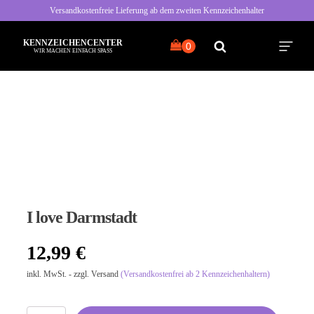
Versandkostenfreie Lieferung ab dem zweiten Kennzeichenhalter
KENNZEICHENCENTER
WIR MACHEN EINFACH SPASS
Alle Sprüche
Typisch Frau
Typisch Mann
I love Darmstadt
Freche Sprüche
12,99
€
Nette Sprüche
inkl. MwSt. - zzgl. Versand
(Versandkostenfrei ab 2 Kennzeichenhaltern)
Bayrische Sprüche