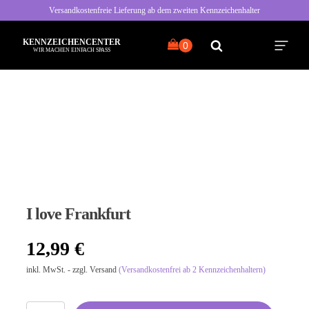
Versandkostenfreie Lieferung ab dem zweiten Kennzeichenhalter
KENNZEICHENCENTER
WIR MACHEN EINFACH SPASS
Alle Sprüche
Typisch Frau
Typisch Mann
I love Frankfurt
Freche Sprüche
12,99
€
Nette Sprüche
inkl. MwSt. - zzgl. Versand
(Versandkostenfrei ab 2 Kennzeichenhaltern)
Bayrische Sprüche