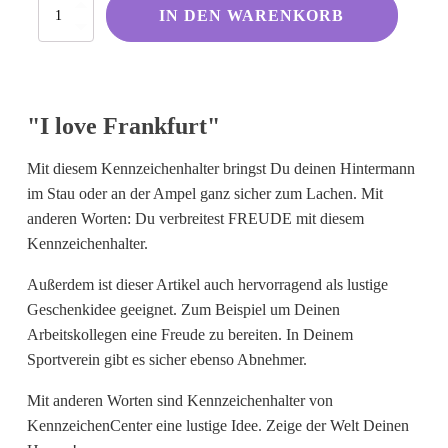
I
Kölsche Sprüche
IN DEN WARENKORB
love
Frankfurt
Ruhrpott
Menge
Berliner Schnauze
Hessisch gebabbelt
"I love Frankfurt"
Mit diesem Kennzeichenhalter bringst Du deinen Hintermann
Englisch
im Stau oder an der Ampel ganz sicher zum Lachen. Mit
anderen Worten: Du verbreitest FREUDE mit diesem
I Love...
Kennzeichenhalter.
Ich komme aus und bin...
Außerdem ist dieser Artikel auch hervorragend als lustige
Fußball
Geschenkidee geeignet. Zum Beispiel um Deinen
Fliegerwelt
Arbeitskollegen eine Freude zu bereiten. In Deinem
Sportverein gibt es sicher ebenso Abnehmer.
Keine passende Kategorie gefunden?
Mit anderen Worten sind Kennzeichenhalter von
Wie wärs mit einem persönlichen
KennzeichenCenter eine lustige Idee. Zeige der Welt Deinen