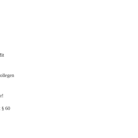
it
kollegen
r!
 § 60