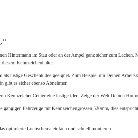
so
Hamburg.
Menge
."
inen Hintermann im Stau oder an der Ampel ganz sicher zum Lachen. M
 diesem Kennzeichenhalter.
nd als lustige Geschenkidee geeignet. Zum Beispiel um Deinen Arbeits
in gibt es sicher ebenso Abnehmer.
von KennzeichenCenter eine lustige Idee. Zeige der Welt Deinen Humo
lle gängigen Fahrzeuge mit Kennzeichengrössen 520mm, dies entspricht
das optimierte Lochschema einfach und schnell montieren.