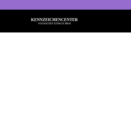
KENNZEICHENCENTER
WIR MACHEN EINFACH SPASS
Alle Sprüche
Ba
Typisch Frau
Kö
Typisch Mann
Ru
Freche Sprüche
Be
Nette Sprüche
He