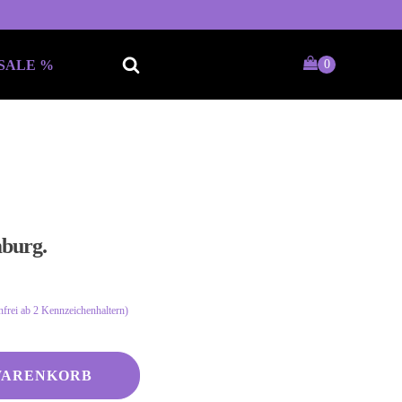
SALE %
Keine passende Kategorie
gefunden?
mburg.
Wie wärs mit einem persönlichen
Wunschtext
frei ab 2 Kennzeichenhaltern)
WARENKORB