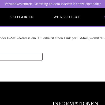
Versandkostenfreie Lieferung ab dem zweiten Kennzeichenhalter
KATEGORIEN
WUNSCHTEXT
er E-Mail-Adresse ein. Du erhältst einen Link per E-Mail, womit du di
yrische Sprüche
Englisch
lsche Sprüche
I Love...
hrpott
Ich komme aus und bin...
rliner Schnauze
Fußball
ssisch gebabbelt
Fliegerwelt
INFORMATIONEN