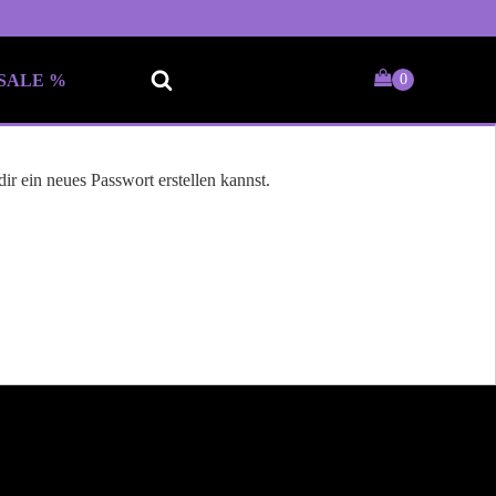
SALE %
r ein neues Passwort erstellen kannst.
Keine passende Kategorie
gefunden?
Wie wärs mit einem persönlichen
Wunschtext