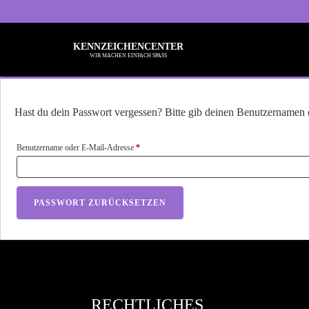
KENNZEICHENCENTER
WIR MACHEN EINFACH SPASS
Hast du dein Passwort vergessen? Bitte gib deinen Benutzernamen od
Erforderlich
Benutzername oder E-Mail-Adresse
*
Alle Sprüche
Ba
Typisch Frau
Kö
PASSWORT ZURÜCKSETZEN
Typisch Mann
Ru
Freche Sprüche
Be
Nette Sprüche
He
RECHTLICHES