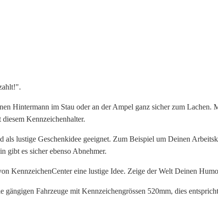
bezahlt!
Menge
ahlt!".
inen Hintermann im Stau oder an der Ampel ganz sicher zum Lachen. M
 diesem Kennzeichenhalter.
nd als lustige Geschenkidee geeignet. Zum Beispiel um Deinen Arbeits
in gibt es sicher ebenso Abnehmer.
von KennzeichenCenter eine lustige Idee. Zeige der Welt Deinen Humo
lle gängigen Fahrzeuge mit Kennzeichengrössen 520mm, dies entspricht