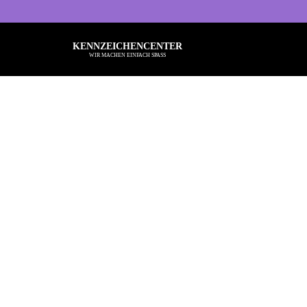
KENNZEICHENCENTER
WIR MACHEN EINFACH SPASS
Alle Sprüche
Ba
Typisch Frau
Kö
Typisch Mann
Ru
Freche Sprüche
Be
Nette Sprüche
He