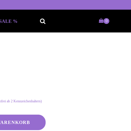
SALE %
Keine passende Kategorie
gefunden?
Wie wärs mit einem persönlichen
Wunschtext
frei ab 2 Kennzeichenhaltern)
WARENKORB