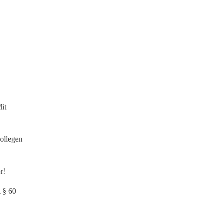
it
kollegen
r!
 § 60