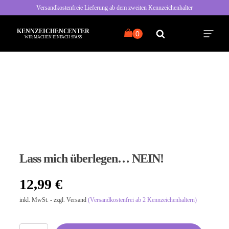
Versandkostenfreie Lieferung ab dem zweiten Kennzeichenhalter
KENNZEICHENCENTER
WIR MACHEN EINFACH SPASS
Alle Sprüche
Typisch Frau
Typisch Mann
Lass mich überlegen… NEIN!
Freche Sprüche
12,99
€
Nette Sprüche
inkl. MwSt. - zzgl. Versand
(Versandkostenfrei ab 2 Kennzeichenhaltern)
Bayrische Sprüche