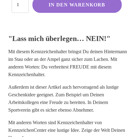
Lass
Kölsche Sprüche
IN DEN WARENKORB
mich
überlegen…
Ruhrpott
NEIN!
Berliner Schnauze
Menge
Hessisch gebabbelt
"Lass mich überlegen… NEIN!"
Mit diesem Kennzeichenhalter bringst Du deinen Hintermann
Englisch
im Stau oder an der Ampel ganz sicher zum Lachen. Mit
anderen Worten: Du verbreitest FREUDE mit diesem
I Love...
Kennzeichenhalter.
Ich komme aus und bin...
Außerdem ist dieser Artikel auch hervorragend als lustige
Fußball
Geschenkidee geeignet. Zum Beispiel um Deinen
Fliegerwelt
Arbeitskollegen eine Freude zu bereiten. In Deinem
Sportverein gibt es sicher ebenso Abnehmer.
Keine passende Kategorie gefunden?
Mit anderen Worten sind Kennzeichenhalter von
Wie wärs mit einem persönlichen
KennzeichenCenter eine lustige Idee. Zeige der Welt Deinen