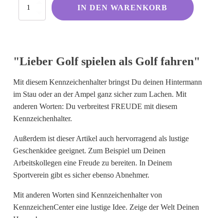
Lieber
Kölsche Sprüche
IN DEN WARENKORB
Golf
spielen
Ruhrpott
als
Berliner Schnauze
Golf
fahren
Hessisch gebabbelt
"Lieber Golf spielen als Golf fahren"
Menge
Mit diesem Kennzeichenhalter bringst Du deinen Hintermann
Englisch
im Stau oder an der Ampel ganz sicher zum Lachen. Mit
anderen Worten: Du verbreitest FREUDE mit diesem
I Love...
Kennzeichenhalter.
Ich komme aus und bin...
Außerdem ist dieser Artikel auch hervorragend als lustige
Fußball
Geschenkidee geeignet. Zum Beispiel um Deinen
Fliegerwelt
Arbeitskollegen eine Freude zu bereiten. In Deinem
Sportverein gibt es sicher ebenso Abnehmer.
Keine passende Kategorie gefunden?
Mit anderen Worten sind Kennzeichenhalter von
Wie wärs mit einem persönlichen
KennzeichenCenter eine lustige Idee. Zeige der Welt Deinen