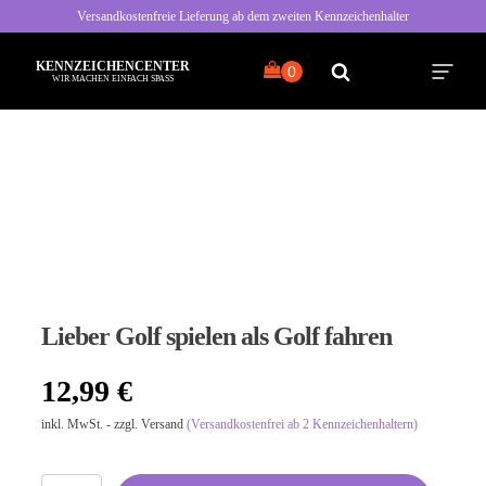
Versandkostenfreie Lieferung ab dem zweiten Kennzeichenhalter
KENNZEICHENCENTER
WIR MACHEN EINFACH SPASS
Alle Sprüche
Typisch Frau
Typisch Mann
Lieber Golf spielen als Golf fahren
Freche Sprüche
12,99
€
Nette Sprüche
inkl. MwSt. - zzgl. Versand
(Versandkostenfrei ab 2 Kennzeichenhaltern)
Bayrische Sprüche