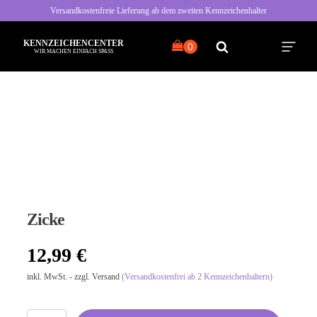
Versandkostenfreie Lieferung ab dem zweiten Kennzeichenhalter
KENNZEICHENCENTER
WIR MACHEN EINFACH SPASS
Alle Sprüche
Typisch Frau
Typisch Mann
Zicke
Freche Sprüche
12,99
€
Nette Sprüche
inkl. MwSt. - zzgl. Versand
(Versandkostenfrei ab 2 Kennzeichenhaltern)
Bayrische Sprüche