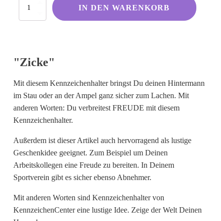
Zicke
Kölsche Sprüche
IN DEN WARENKORB
Menge
Ruhrpott
Berliner Schnauze
Hessisch gebabbelt
"Zicke"
Mit diesem Kennzeichenhalter bringst Du deinen Hintermann
Englisch
im Stau oder an der Ampel ganz sicher zum Lachen. Mit
anderen Worten: Du verbreitest FREUDE mit diesem
I Love...
Kennzeichenhalter.
Ich komme aus und bin...
Außerdem ist dieser Artikel auch hervorragend als lustige
Fußball
Geschenkidee geeignet. Zum Beispiel um Deinen
Fliegerwelt
Arbeitskollegen eine Freude zu bereiten. In Deinem
Sportverein gibt es sicher ebenso Abnehmer.
Keine passende Kategorie gefunden?
Mit anderen Worten sind Kennzeichenhalter von
Wie wärs mit einem persönlichen
KennzeichenCenter eine lustige Idee. Zeige der Welt Deinen