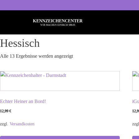
KENNZEICHENCENTER
WIR MACHEN EINFACH SPASS
Hessisch
Alle 13 Ergebnisse werden angezeigt
Alle Sprüche
Ba
Typisch Frau
Kö
Typisch Mann
Ru
Echter Heiner an Bord!
iG
Freche Sprüche
Be
12,99
€
12,
Nette Sprüche
He
zzgl.
Versandkosten
zzg