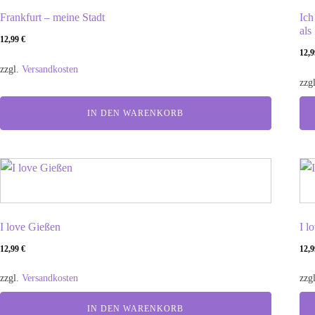
Frankfurt – meine Stadt
Ich
als
12,99
€
12,
zzgl.
Versandkosten
zzg
IN DEN WARENKORB
I love Gießen
I l
12,99
€
12,
zzgl.
Versandkosten
zzg
IN DEN WARENKORB