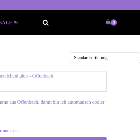
SALE %
Keine passende Kategorie
gefunden?
Wie wärs mit einem persönlichen
mme aus Offenbach, damit bin ich automatisch cooler
Wunschtext
rsandkosten