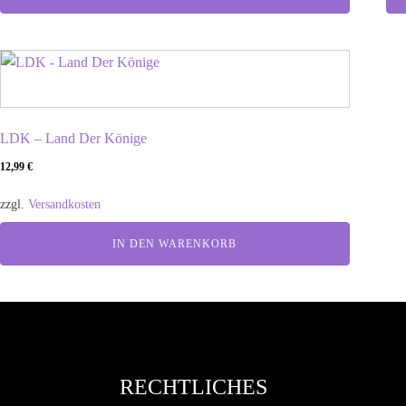
LDK – Land Der Könige
12,99
€
zzgl.
Versandkosten
IN DEN WARENKORB
RECHTLICHES