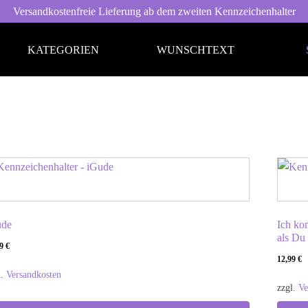
Versandkostenfreie Lieferung ab dem zweiten Kennzeichenhalter
KATEGORIEN
WUNSCHTEXT
yrische Sprüche
Englisch
lsche Sprüche
I Love...
hrpott
Ich komme aus und bin...
ude
Ich ko
rliner Schnauze
Fußball
als Du
99
€
ssisch gebabbelt
Fliegerwelt
12,99
€
l.
Versandkosten
zzgl.
Ve