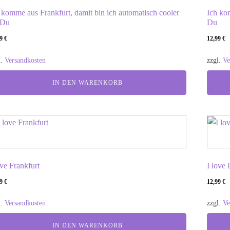
 komme aus Frankfurt, damit bin ich automatisch cooler
Ich ko
 Du
Du
99
€
12,99
€
l.
Versandkosten
zzgl.
Ve
IN DEN WARENKORB
ove Frankfurt
I love
99
€
12,99
€
l.
Versandkosten
zzgl.
Ve
IN DEN WARENKORB